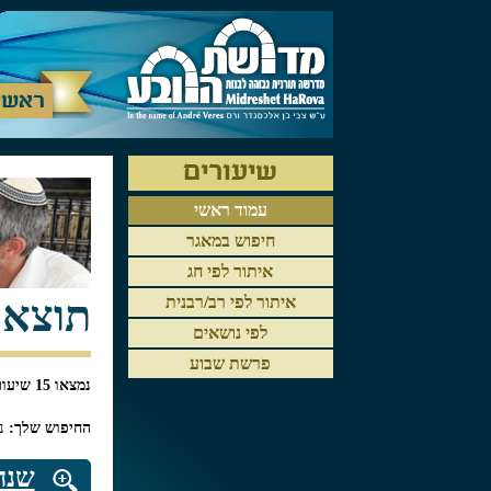
ראשי
שיעורים
עמוד ראשי
חיפוש במאגר
איתור לפי חג
תוצאו
איתור לפי רב/רבנית
לפי נושאים
פרשת שבוע
נמצאו 15 שיעורים בחיפוש
החיפוש שלך:
נ
y
שנה