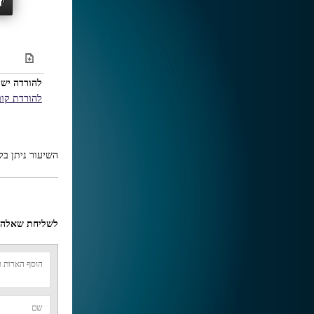
D
להורדה יש 
להורדת קו
השיעור ניתן ב
לשליחת שאלה א